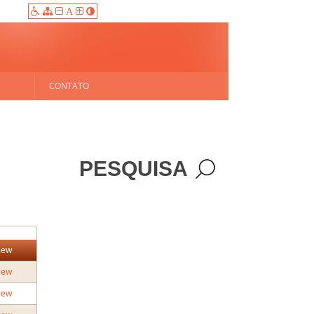
A
CONTATO
PESQUISA
iew
iew
iew